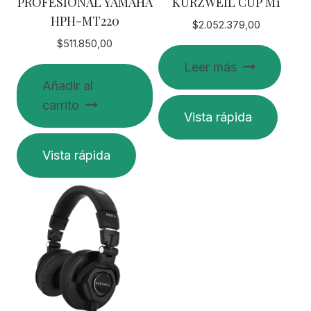
PROFESIONAL YAMAHA
KURZWEIL CUP M1
HPH-MT220
$
2.052.379,00
$
511.850,00
Leer más
Añadir al
carrito
Vista rápida
Vista rápida