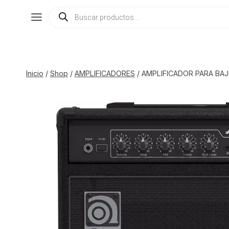
Saltar
Búsqueda
de
al
productos
contenido
Inicio
/
Shop
/
AMPLIFICADORES
/
AMPLIFICADOR PARA BA