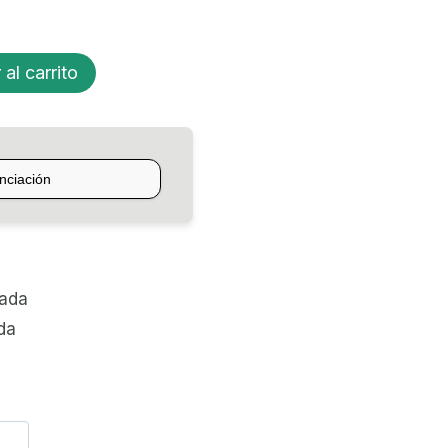
 al carrito
zada
da