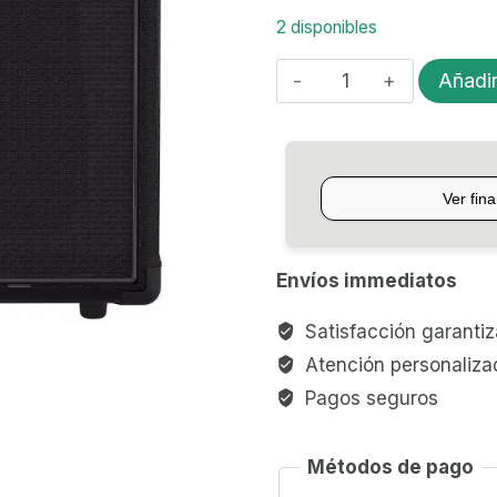
2 disponibles
AMPLIFICADOR
Añadir
PARA
BAJO
20W
AMPEG
BA-
108v2
Envíos immediatos
cantidad
Satisfacción garanti
Atención personaliza
Pagos seguros
Métodos de pago