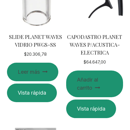
SLIDE PLANET WAVES
CAPODASTRO PLANET
VIDRIO PWGS-SS
WAVES P/ACUSTICA-
ELECTRICA
$
20.306,78
$
64.647,00
Leer más
Añadir al
carrito
Vista rápida
Vista rápida