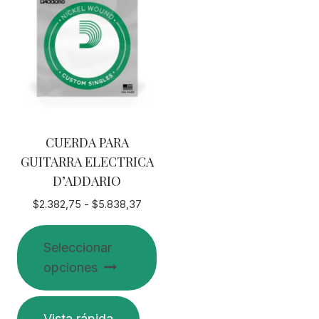
CUERDA PARA
GUITARRA ELECTRICA
D’ADDARIO
Rango
$
2.382,75
-
$
5.838,37
de
precios:
Seleccionar
desde
opciones
$2.382,75
hasta
$5.838,37
Este
Vista rápida