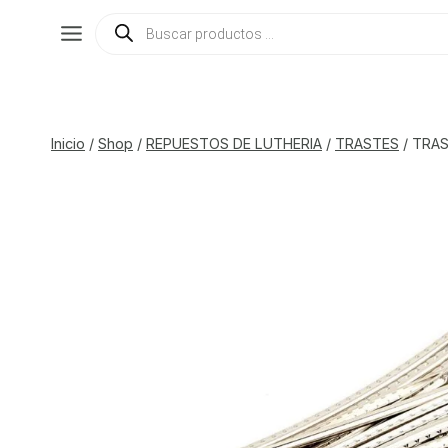
Saltar
Búsqueda
de
al
productos
contenido
Inicio
/
Shop
/
REPUESTOS DE LUTHERIA
/
TRASTES
/
TRAS