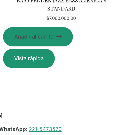
BAJO FENDER JAZZ BASS AMERICAN
STANDARD
$
7.060.000,00
Añadir al carrito
Vista rápida
N
WhatsApp:
221-5473570