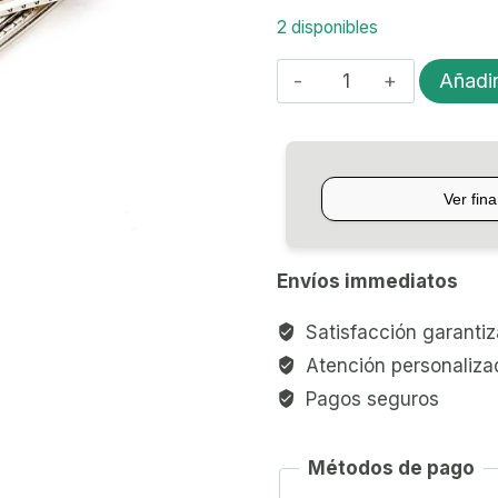
2 disponibles
TRASTES
Añadir
PARA
GUITARRA
FENDER
NARROW/TALL
cantidad
Envíos immediatos
Satisfacción garanti
Atención personaliza
Pagos seguros
Métodos de pago