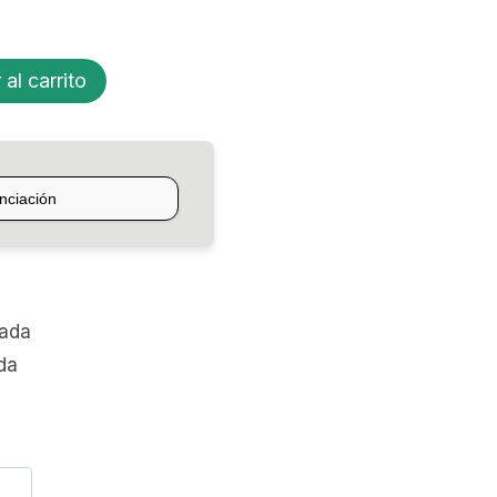
 al carrito
zada
da