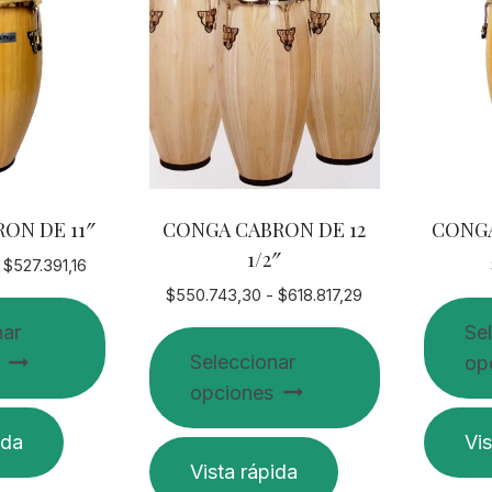
ON DE 11″
CONGA CABRON DE 12
CONGA
1/2″
Rango
$
527.391,16
de
Rango
$
550.743,30
-
$
618.817,29
precios:
de
nar
Se
desde
precios:
Seleccionar
op
$460.226,00
desde
hasta
opciones
$550.743,30
$527.391,16
Este
hasta
ida
Vis
$618.817,29
Este
product
Vista rápida
producto
tiene