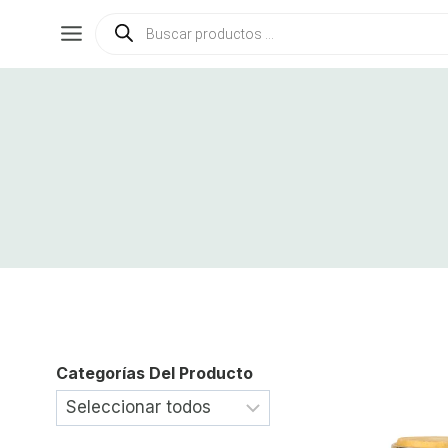
Saltar
Búsqueda
de
al
productos
contenido
Categorías Del Producto