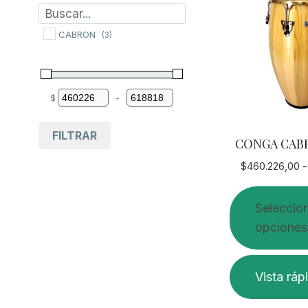
CABRON
(3)
$
-
Minimum Price
Maximum Price
FILTRAR
CONGA CABR
$
460.226,00
-
Seleccio
opciones
Este
Vista ráp
producto
tiene