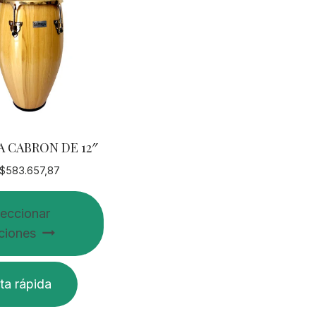
 CABRON DE 12″
$
583.657,87
leccionar
ciones
ta rápida
o