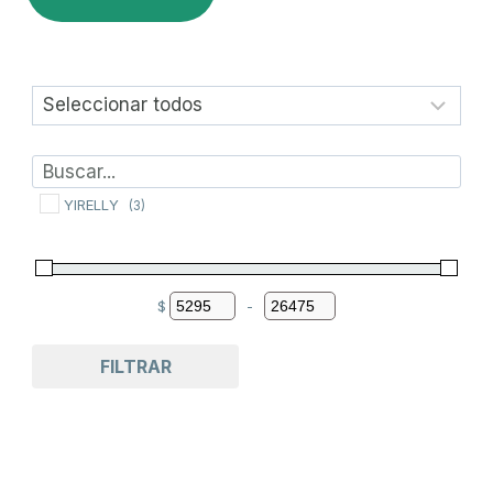
YIRELLY
(3)
$
-
Minimum Price
Maximum Price
FILTRAR