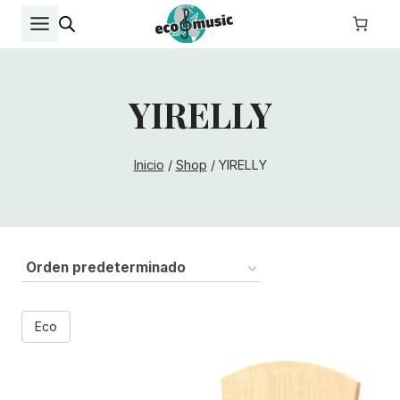
Saltar
al
contenido
YIRELLY
Inicio
/
Shop
/
YIRELLY
Eco