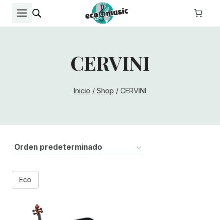
Saltar
al
contenido
CERVINI
Inicio
/
Shop
/
CERVINI
Eco