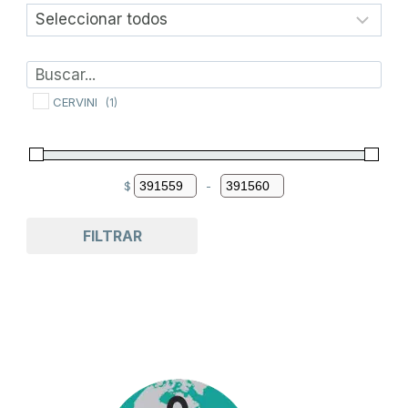
CERVINI
(1)
$
-
Minimum Price
Maximum Price
FILTRAR