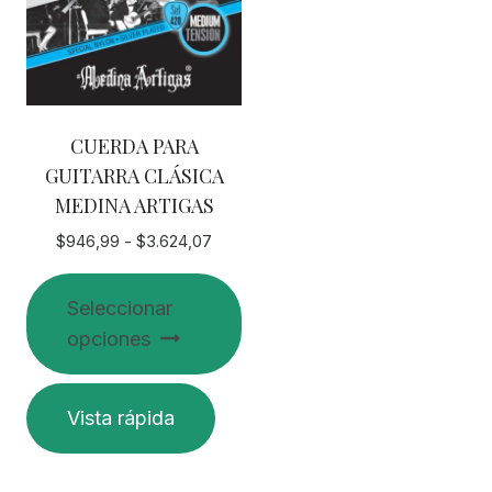
CUERDA PARA
GUITARRA CLÁSICA
MEDINA ARTIGAS
Rango
$
946,99
-
$
3.624,07
de
precios:
Seleccionar
desde
opciones
$946,99
hasta
$3.624,07
Este
Vista rápida
producto
tiene
múltiples