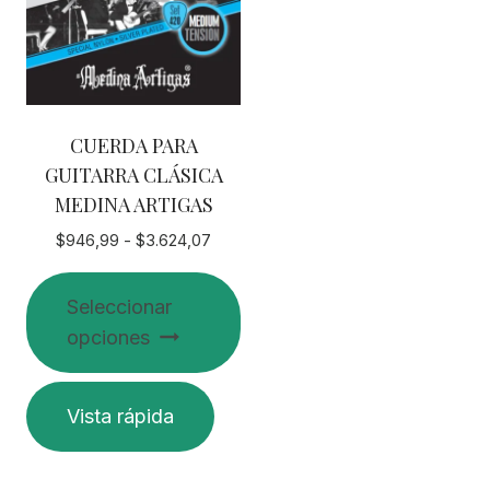
CUERDA PARA
GUITARRA CLÁSICA
MEDINA ARTIGAS
Rango
$
946,99
-
$
3.624,07
de
precios:
Seleccionar
desde
opciones
$946,99
hasta
$3.624,07
Este
Vista rápida
producto
tiene
múltiples