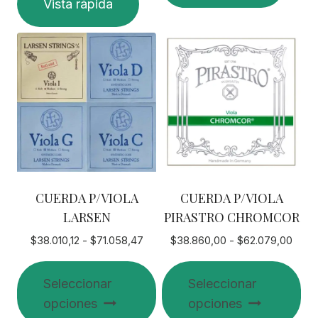
Vista rápida
producto
tiene
tiene
múltiples
múltiples
variantes.
variantes.
Las
Las
opciones
opciones
se
se
pueden
pueden
elegir
elegir
en
en
la
CUERDA P/VIOLA
CUERDA P/VIOLA
la
página
LARSEN
PIRASTRO CHROMCOR
página
de
de
producto
Rango
Rang
$
38.010,12
-
$
71.058,47
$
38.860,00
-
$
62.079,00
de
de
producto
precios:
preci
Seleccionar
Seleccionar
desde
desd
opciones
opciones
$38.010,12
$38.