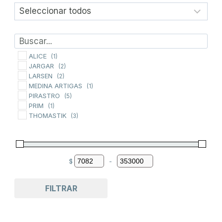
variantes.
Las
opciones
se
pueden
ALICE
(1)
JARGAR
(2)
elegir
LARSEN
(2)
en
MEDINA ARTIGAS
(1)
la
PIRASTRO
(5)
PRIM
(1)
página
THOMASTIK
(3)
de
producto
$
-
Minimum Price
Maximum Price
FILTRAR