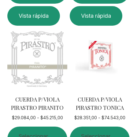
hasta
hasta
$71.058,47
$62.
Este
Este
Vista rápida
Vista rápida
producto
producto
tiene
tiene
múltiples
múltiples
variantes.
variantes.
Las
Las
opciones
opciones
se
se
pueden
pueden
elegir
elegir
en
en
CUERDA P/VIOLA
CUERDA P/VIOLA
la
la
PIRASTRO PIRANITO
PIRASTRO TONICA
página
página
de
de
Rango
Rang
$
29.084,00
-
$
45.215,00
$
28.351,00
-
$
74.543,00
de
de
producto
producto
precios:
preci
Seleccionar
Seleccionar