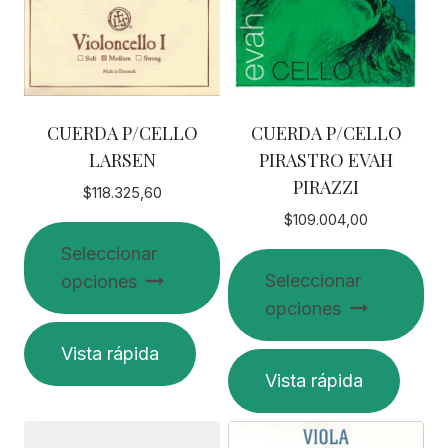
CUERDA P/CELLO
CUERDA P/CELLO
LARSEN
PIRASTRO EVAH
PIRAZZI
$
118.325,60
$
109.004,00
Seleccionar
Seleccionar
opciones
opciones
Este
Vista rápida
producto
Este
Vista rápida
tiene
producto
múltiples
tiene
variantes.
múltiples