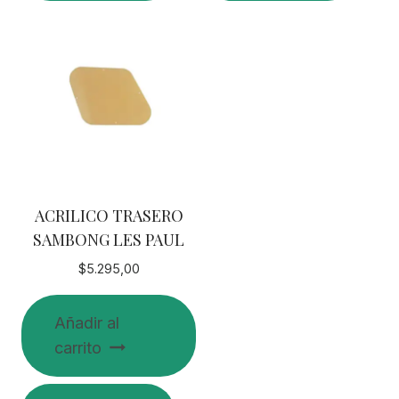
tiene
múltiples
variantes.
Las
opciones
se
pueden
elegir
en
ACRILICO TRASERO
la
SAMBONG LES PAUL
página
de
$
5.295,00
producto
Añadir al
carrito