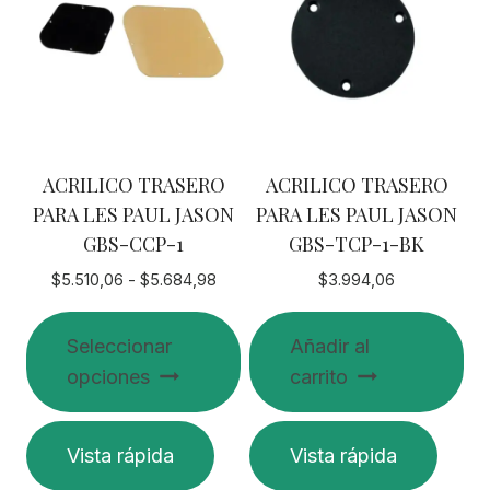
ACRILICO TRASERO
ACRILICO TRASERO
PARA LES PAUL JASON
PARA LES PAUL JASON
GBS-CCP-1
GBS-TCP-1-BK
Rango
$
5.510,06
-
$
5.684,98
$
3.994,06
de
precios:
Seleccionar
Añadir al
desde
opciones
carrito
$5.510,06
hasta
$5.684,98
Este
Vista rápida
Vista rápida
producto