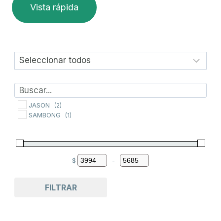
Vista rápida
JASON
(2)
SAMBONG
(1)
$
-
Minimum Price
Maximum Price
FILTRAR