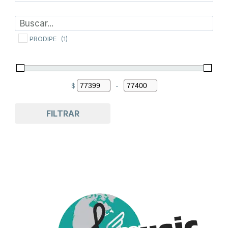
PRODIPE
(1)
$
-
Minimum Price
Maximum Price
FILTRAR