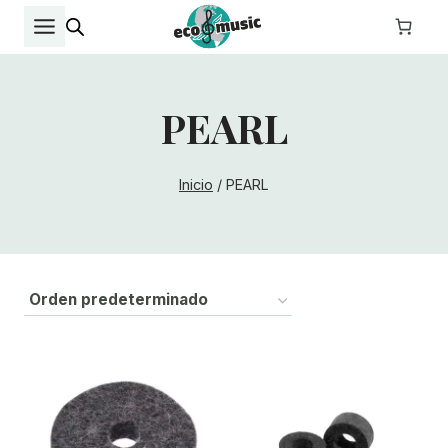
Saltar
al
contenido
PEARL
Inicio
/
PEARL