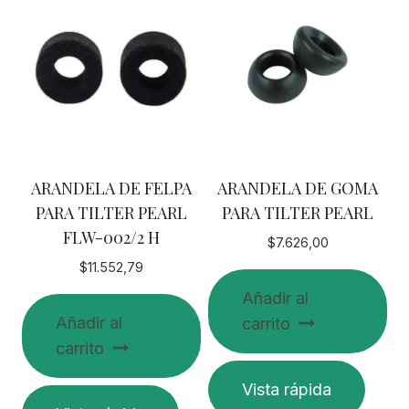
ARANDELA DE FELPA
ARANDELA DE GOMA
PARA TILTER PEARL
PARA TILTER PEARL
FLW-002/2 H
$
7.626,00
$
11.552,79
Añadir al
Añadir al
carrito
carrito
Vista rápida