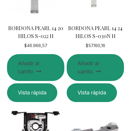
pueden
elegir
en
BORDONA PEARL 14 20
BORDONA PEARL 14 24
la
HILOS S-022 H
HILOS S-030N H
página
de
$
46.966,57
$
57.160,16
producto
Añadir al
Añadir al
carrito
carrito
Vista rápida
Vista rápida