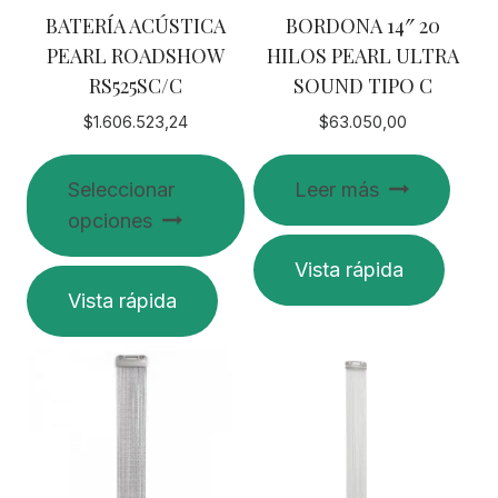
BATERÍA ACÚSTICA
BORDONA 14″ 20
PEARL ROADSHOW
HILOS PEARL ULTRA
RS525SC/C
SOUND TIPO C
$
1.606.523,24
$
63.050,00
Seleccionar
Leer más
opciones
Vista rápida
Este
Vista rápida
producto
tiene
múltiples
variantes.
Las
opciones
se