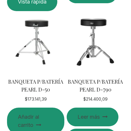
Vista rápida
BANQUETA P/BATERÍA
BANQUETA P/BATERÍA
PEARL D-50
PEARL D-790
$
173.141,39
$
214.400,09
Añadir al
Leer más
carrito