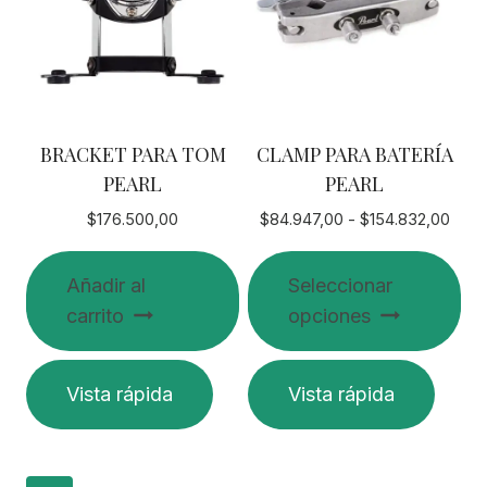
BRACKET PARA TOM
CLAMP PARA BATERÍA
PEARL
PEARL
Rang
$
176.500,00
$
84.947,00
-
$
154.832,00
de
preci
Añadir al
Seleccionar
desd
carrito
opciones
$84.
hast
$154
Este
Vista rápida
Vista rápida
producto
tiene
múltiples