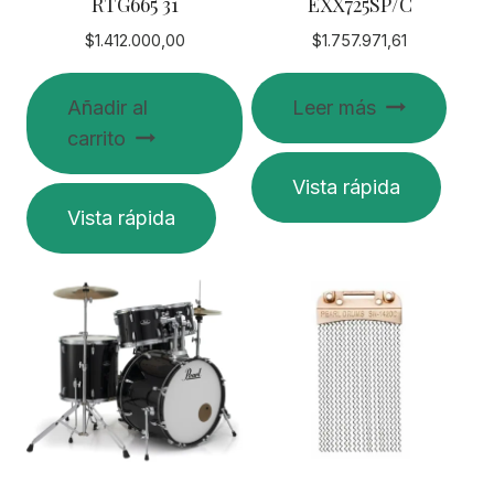
RTG665 31
EXX725SP/C
$
1.412.000,00
$
1.757.971,61
Añadir al
Leer más
carrito
Vista rápida
Vista rápida