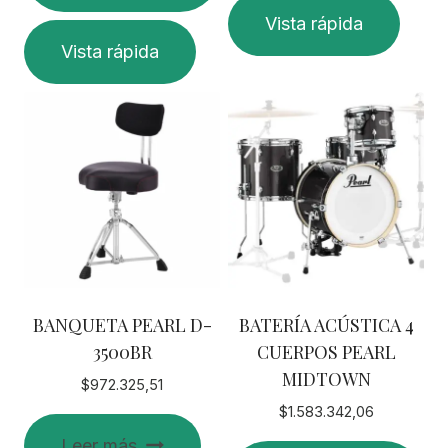
Vista rápida
Vista rápida
BANQUETA PEARL D-
BATERÍA ACÚSTICA 4
3500BR
CUERPOS PEARL
MIDTOWN
$
972.325,51
$
1.583.342,06
Leer más