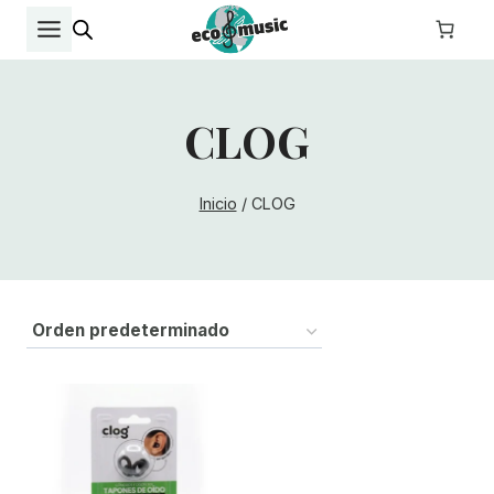
Saltar
al
contenido
CLOG
Inicio
/
CLOG