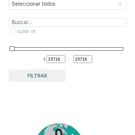
CLOG
(1)
$
-
Minimum Price
Maximum Price
FILTRAR