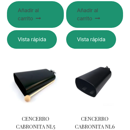
producto
Añadir al
Añadir al
carrito
carrito
Vista rápida
Vista rápida
CENCERRO
CENCERRO
CABRONITA NL5
CABRONITA NL6