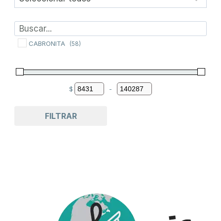
CABRONITA
(58)
$
-
Minimum Price
Maximum Price
FILTRAR