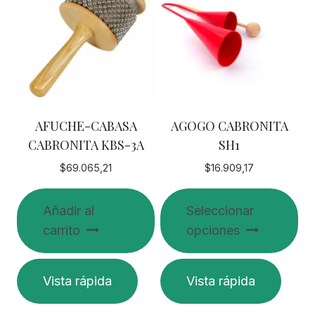
AFUCHE-CABASA
AGOGO CABRONITA
CABRONITA KBS-3A
SH1
$
69.065,21
$
16.909,17
Añadir al
Seleccionar
carrito
opciones
Este
Vista rápida
Vista rápida
producto
tiene