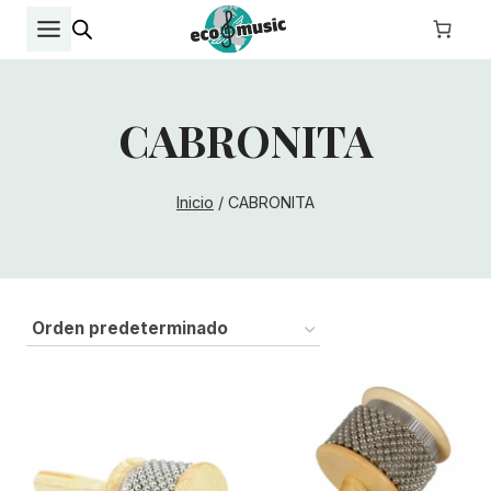
Saltar
al
contenido
CABRONITA
Inicio
/
CABRONITA