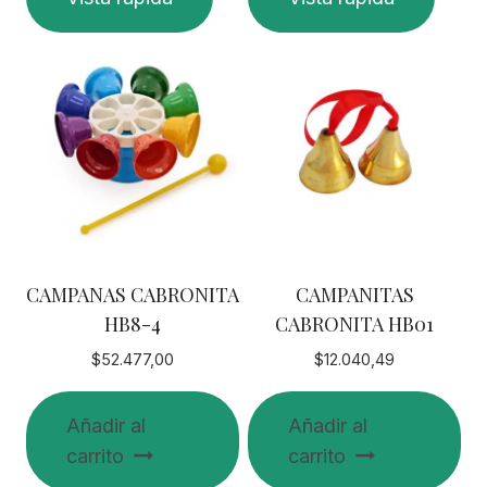
producto
tiene
múltiples
variantes.
Las
opciones
se
pueden
elegir
en
CAMPANAS CABRONITA
CAMPANITAS
la
HB8-4
CABRONITA HB01
página
de
$
52.477,00
$
12.040,49
producto
Añadir al
Añadir al
carrito
carrito