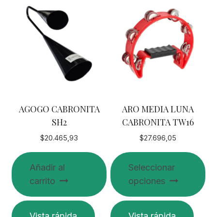
múltiples
variantes.
Las
opciones
se
pueden
elegir
en
AGOGO CABRONITA
ARO MEDIA LUNA
la
SH2
CABRONITA TW16
página
de
$
20.465,93
$
27.696,05
producto
Añadir al
Seleccionar
carrito
opciones
Este
Vista rápida
Vista rápida