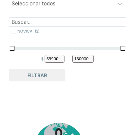
NOVICK
(2)
$
-
Minimum Price
Maximum Price
FILTRAR