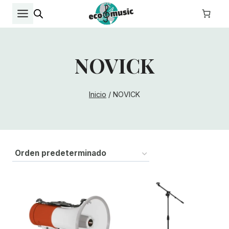
Saltar
al
contenido
NOVICK
Inicio
/
NOVICK